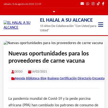
sábado, 8 de agosto de 2026 13:49
EL HALAL A SU ALCANCE
15 Años De Colaboración "Con Usted para
Usted"
Nuevas oportunidades para los
proveedores de carne vacuna
GEGO
14/02/2021
Agenda
,
Biblioteca
,
Blog
,
Business
,
Certificación
,
Directorio
,
Encuestas
,
La pandemia mundial de Covid-19 y la peste porcina
africana (PPA) han cambiado los patrones de consumo de