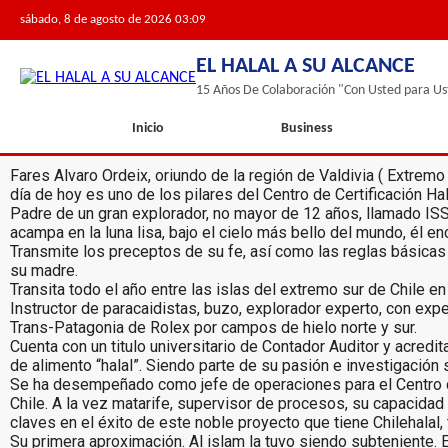
sábado, 8 de agosto de 2026 03:09
EL HALAL A SU ALCANCE
15 Años De Colaboración "Con Usted para Us
Inicio
Business
Fares Alvaro Ordeix, oriundo de la región de Valdivia ( Extremo
día de hoy es uno de los pilares del Centro de Certificación H
Padre de un gran explorador, no mayor de 12 años, llamado ISSA
acampa en la luna lisa, bajo el cielo más bello del mundo, él enc
Transmite los preceptos de su fe, así como las reglas básicas 
su madre.
Transita todo el año entre las islas del extremo sur de Chile e
Instructor de paracaidistas, buzo, explorador experto, con exp
Trans-Patagonia de Rolex por campos de hielo norte y sur.
Cuenta con un titulo universitario de Contador Auditor y acre
de alimento “halal”. Siendo parte de su pasión e investigación 
Se ha desempeñado como jefe de operaciones para el Centro de C
Chile. A la vez matarife, supervisor de procesos, su capacidad
claves en el éxito de este noble proyecto que tiene Chilehalal
Su primera aproximación. Al islam la tuvo siendo subteniente. 