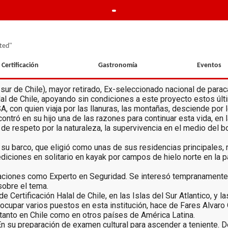
ted"
Certificación
Gastronomía
Eventos
 sur de Chile), mayor retirado, Ex-seleccionado nacional de parac
alal de Chile, apoyando sin condiciones a este proyecto estos úl
, con quien viaja por las llanuras, las montañas, desciende por
ontró en su hijo una de las razones para continuar esta vida, en l
de respeto por la naturaleza, la supervivencia en el medio del b
n su barco, que eligió como unas de sus residencias principales, 
ediciones en solitario en kayak por campos de hielo norte en la p
ditaciones como Experto en Seguridad. Se interesó tempranamente
sobre el tema.
ertificación Halal de Chile, en las Islas del Sur Atlantico, y l
 ocupar varios puestos en esta institución, hace de Fares Alvaro
, tanto en Chile como en otros países de América Latina.
En su preparación de examen cultural para ascender a teniente. De