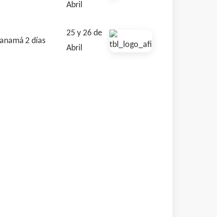
Abril
25 y 26 de
anamá
2 días
Abril