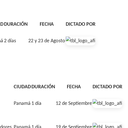
AD
DURACIÓN
FECHA
DICTADO POR
má
2 días
22 y 23 de Agosto
CIUDAD
DURACIÓN
FECHA
DICTADO POR
Panamá
1 día
12 de Septiembre
edores.
Panamá
1 día
19 de Septiembre