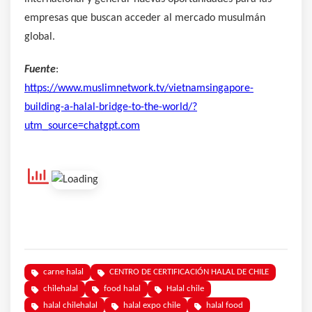
empresas que buscan acceder al mercado musulmán
global.
Fuente
:
https://www.muslimnetwork.tv/vietnamsingapore-
building-a-halal-bridge-to-the-world/?
utm_source=chatgpt.com
carne halal
CENTRO DE CERTIFICACIÓN HALAL DE CHILE
chilehalal
food halal
Halal chile
halal chilehalal
halal expo chile
halal food