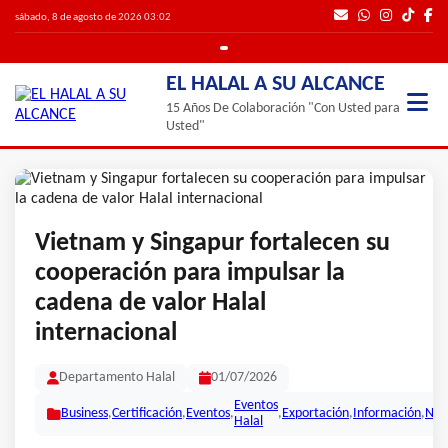
sábado, 8 de agosto de 2026 03:02
EL HALAL A SU ALCANCE
15 Años De Colaboración "Con Usted para
Usted"
Vietnam y Singapur fortalecen su
cooperación para impulsar la
cadena de valor Halal
internacional
Departamento Halal
01/07/2026
Eventos
Business
,
Certificación
,
Eventos
,
,
Exportación
,
Información
,
Noti
Halal