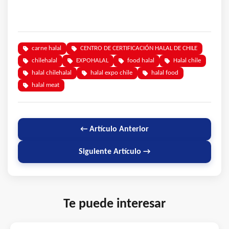
carne halal
CENTRO DE CERTIFICACIÓN HALAL DE CHILE
chilehalal
EXPOHALAL
food halal
Halal chile
halal chilehalal
halal expo chile
halal food
halal meat
← Artículo Anterior
Siguiente Artículo →
Te puede interesar