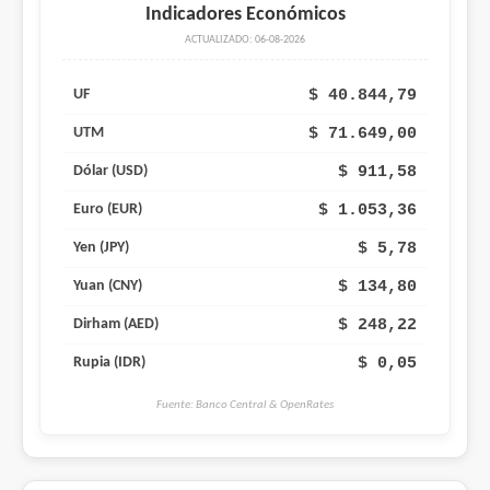
Indicadores Económicos
ACTUALIZADO: 06-08-2026
$ 40.844,79
UF
$ 71.649,00
UTM
$ 911,58
Dólar (USD)
$ 1.053,36
Euro (EUR)
$ 5,78
Yen (JPY)
$ 134,80
Yuan (CNY)
$ 248,22
Dirham (AED)
$ 0,05
Rupia (IDR)
Fuente: Banco Central & OpenRates