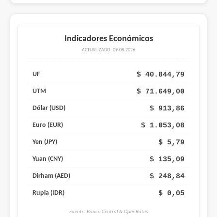
Indicadores Económicos
ACTUALIZADO: 09-08-2026
$ 40.844,79
UF
$ 71.649,00
UTM
$ 913,86
Dólar (USD)
$ 1.053,08
Euro (EUR)
$ 5,79
Yen (JPY)
$ 135,09
Yuan (CNY)
$ 248,84
Dirham (AED)
$ 0,05
Rupia (IDR)
Fuente: Banco Central & OpenRates