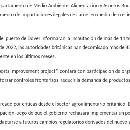
Departamento de Medio Ambiente, Alimentación y Asuntos Rural
umento de importaciones ilegales de carne, en medio de creci
el puerto de Dover informaran la incautación de más de 14 t
e 2022, las autoridades británicas han decomisado más de 422
ente en los últimos meses.
ports Improvement project”, contará con participación de or
forzar controles fronterizos, reducir la demanda de productos
cado por críticas desde el sector agroalimentario británico.
upación luego de que el gobierno rechazara implementar un pe
ptarse a futuros cambios regulatorios derivados del nuevo acu