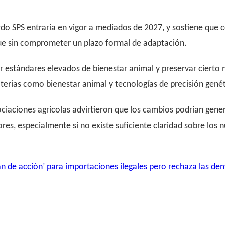
rdo SPS entraría en vigor a mediados de 2027, y sostiene que
que sin comprometer un plazo formal de adaptación.
estándares elevados de bienestar animal y preservar cierto 
erias como bienestar animal y tecnologías de precisión genét
ociaciones agrícolas advirtieron que los cambios podrían gener
es, especialmente si no existe suficiente claridad sobre los n
n de acción’ para importaciones ilegales pero rechaza las de