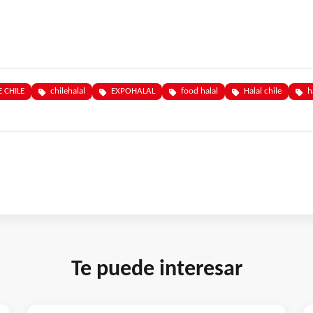
 CHILE
chilehalal
EXPOHALAL
food halal
Halal chile
h
Te puede interesar