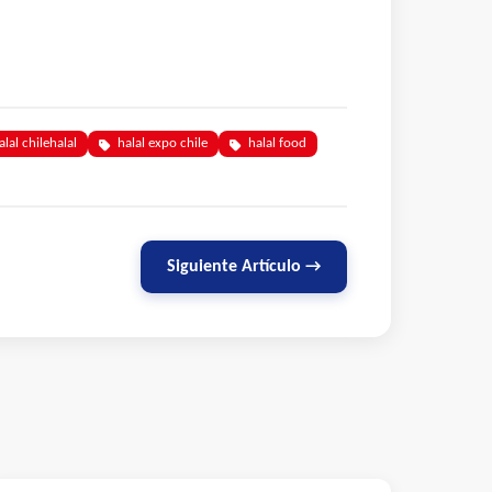
alal chilehalal
halal expo chile
halal food
Siguiente Artículo →