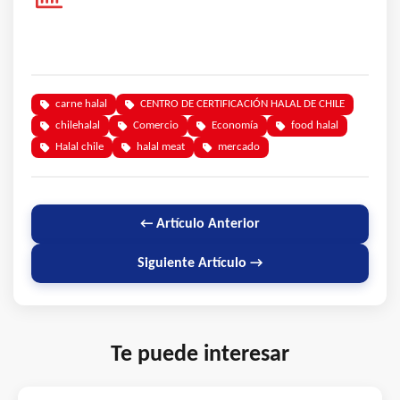
carne halal
CENTRO DE CERTIFICACIÓN HALAL DE CHILE
chilehalal
Comercio
Economía
food halal
Halal chile
halal meat
mercado
← Artículo Anterior
Siguiente Artículo →
Te puede interesar