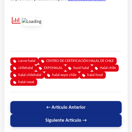
carne halal
CENTRO DE CERTIFICACIÓN HALAL DE CHILE
chilehalal
EXPOHALAL
food halal
Halal chile
halal chilehalal
halal expo chile
halal food
halal meat
← Artículo Anterior
Siguiente Artículo →